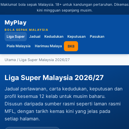
Maklumat bola sepak Malaysia. 18+ untuk kandungan pertaruhan. Dikemas
kini mingguan sepanjang musim.
MyPlay
BOLA SEPAK MALAYSIA
Liga Super
Jadual
Kedudukan
Keputusan
Pasukan
Piala Malaysia
Harimau Malaya
BK8
Utama
/ Liga Super Malaysia 2026/27
Liga Super Malaysia 2026/27
Jadual perlawanan, carta kedudukan, keputusan dan
profil kesemua 12 kelab untuk musim baharu.
Disusun daripada sumber rasmi seperti laman rasmi
MFL, dengan tarikh kemas kini yang jelas pada
setiap halaman.