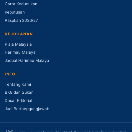
Carta Kedudukan
Keputusan
Pasukan 2026/27
KEJOHANAN
Piala Malaysia
Harimau Malaya
Jadual Harimau Malaya
INFO
Tentang Kami
BK8 dan Sukan
Dasar Editorial
Judi Bertanggungjawab
MyPlay menyusun maklumat bola sepak Malaysia daripada sumber rasmi