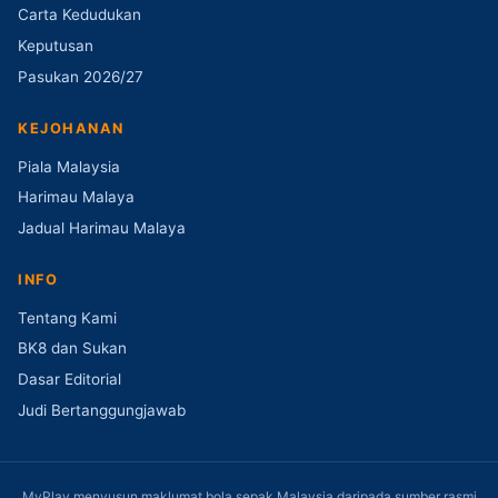
Carta Kedudukan
Keputusan
Pasukan 2026/27
KEJOHANAN
Piala Malaysia
Harimau Malaya
Jadual Harimau Malaya
INFO
Tentang Kami
BK8 dan Sukan
Dasar Editorial
Judi Bertanggungjawab
MyPlay menyusun maklumat bola sepak Malaysia daripada sumber rasmi