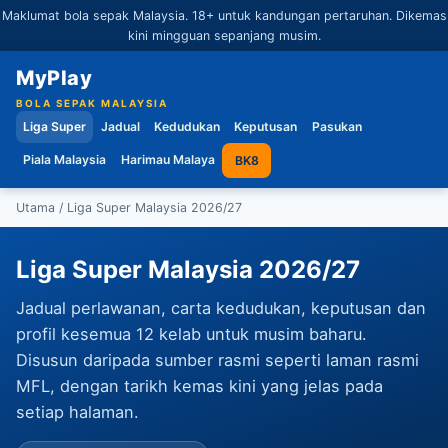
Maklumat bola sepak Malaysia. 18+ untuk kandungan pertaruhan. Dikemas
kini mingguan sepanjang musim.
MyPlay
BOLA SEPAK MALAYSIA
Liga Super
Jadual
Kedudukan
Keputusan
Pasukan
Piala Malaysia
Harimau Malaya
BK8
Utama
/ Liga Super Malaysia 2026/27
Liga Super Malaysia 2026/27
Jadual perlawanan, carta kedudukan, keputusan dan
profil kesemua 12 kelab untuk musim baharu.
Disusun daripada sumber rasmi seperti laman rasmi
MFL, dengan tarikh kemas kini yang jelas pada
setiap halaman.