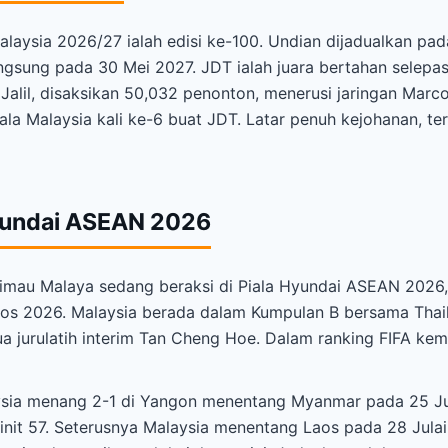
Malaysia 2026/27 ialah edisi ke-100. Undian dijadualkan pa
angsung pada 30 Mei 2027. JDT ialah juara bertahan selepa
Jalil, disaksikan 50,032 penonton, menerusi jaringan Marco
iala Malaysia kali ke-6 buat JDT. Latar penuh kejohanan, 
Hyundai ASEAN 2026
imau Malaya sedang beraksi di Piala Hyundai ASEAN 2026,
gos 2026. Malaysia berada dalam Kumpulan B bersama Thail
 jurulatih interim Tan Cheng Hoe. Dalam ranking FIFA kema
ysia menang 2-1 di Yangon menentang Myanmar pada 25 Jula
minit 57. Seterusnya Malaysia menentang Laos pada 28 Julai