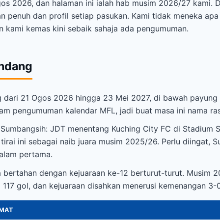
s 2026, dan halaman ini ialah hab musim 2026/27 kami. Di 
an penuh dan profil setiap pasukan. Kami tidak meneka a
dan kami kemas kini sebaik sahaja ada pengumuman.
andang
 dari 21 Ogos 2026 hingga 23 Mei 2027, di bawah payung 
am pengumuman kalendar MFL, jadi buat masa ini nama rasm
 Sumbangsih: JDT menentang Kuching City FC di Stadium S
tirai ini sebagai naib juara musim 2025/26. Perlu diingat,
malam pertama.
bertahan dengan kejuaraan ke-12 berturut-turut. Musim 20
d 117 gol, dan kejuaraan disahkan menerusi kemenangan 3
MAT