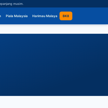
sepanjang musim.
n
Piala Malaysia
Harimau Malaya
BK8