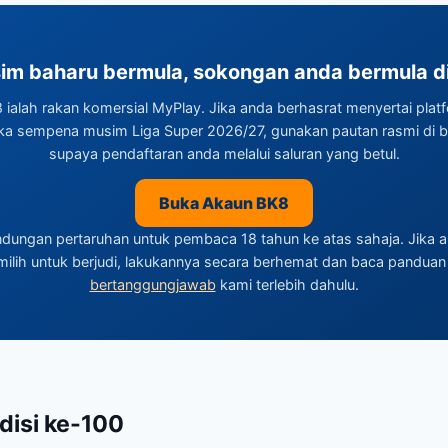
im baharu bermula, sokongan anda bermula di 
 ialah rakan komersial MyPlay. Jika anda berhasrat menyertai plat
ka sempena musim Liga Super 2026/27, gunakan pautan rasmi di 
supaya pendaftaran anda melalui saluran yang betul.
Buka Akaun BK8
dungan pertaruhan untuk pembaca 18 tahun ke atas sahaja. Jika 
ilih untuk berjudi, lakukannya secara berhemat dan baca pandua
bertanggungjawab
kami terlebih dahulu.
disi ke-100