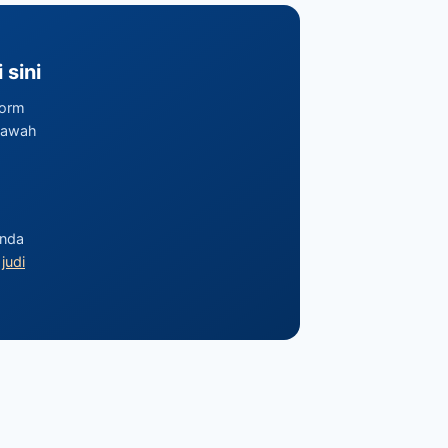
sini
form
bawah
anda
n
judi