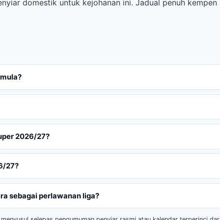
a penyiar domestik untuk kejohanan ini. Jadual penuh kempe
rmula?
Super 2026/27?
6/27?
a sebagai perlawanan liga?
 menyusul selepas pengumuman penyiar rasmi atau kalendar terperinci da