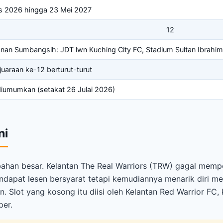
s 2026 hingga 23 Mei 2027
12
nan Sumbangsih: JDT lwn Kuching City FC, Stadium Sultan Ibrahi
juaraan ke-12 berturut-turut
iumumkan (setakat 26 Julai 2026)
ni
bahan besar. Kelantan The Real Warriors (TRW) gagal memp
dapat lesen bersyarat tetapi kemudiannya menarik diri me
. Slot yang kosong itu diisi oleh Kelantan Red Warrior FC,
per.