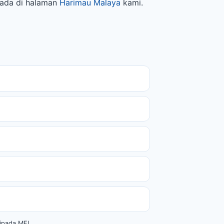
n ada di halaman
Harimau Malaya
kami.
ripada MFL.