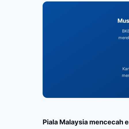
Mus
BK8
mere
Kan
mem
Piala Malaysia mencecah e