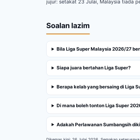
jujur: setakat 23 Julai, Malaysia tiad
Soalan lazim
Bila Liga Super Malaysia 2026/27 be
Siapa juara bertahan Liga Super?
Berapa kelab yang bersaing di Liga 
Di mana boleh tonton Liga Super 202
Adakah Perlawanan Sumbangsih dikir
Dikemas kini: 26 Julai 2026. Semakan seterusnya