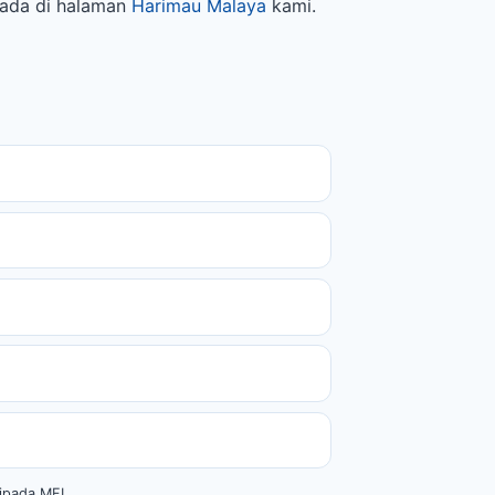
n ada di halaman
Harimau Malaya
kami.
ripada MFL.