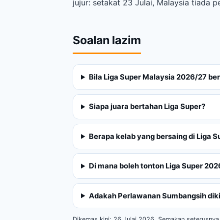
jujur: setakat 23 Julai, Malaysia tiad
Soalan lazim
Bila Liga Super Malaysia 2026/27 be
Siapa juara bertahan Liga Super?
Berapa kelab yang bersaing di Liga 
Di mana boleh tonton Liga Super 202
Adakah Perlawanan Sumbangsih dikir
Dikemas kini: 26 Julai 2026. Semakan seterusnya