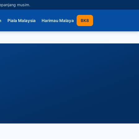
sepanjang musim.
n
Piala Malaysia
Harimau Malaya
BK8