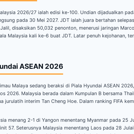
Malaysia 2026/27 ialah edisi ke-100. Undian dijadualkan pa
angsung pada 30 Mei 2027. JDT ialah juara bertahan selepa
Jalil, disaksikan 50,032 penonton, menerusi jaringan Marco
iala Malaysia kali ke-6 buat JDT. Latar penuh kejohanan, 
Hyundai ASEAN 2026
imau Malaya sedang beraksi di Piala Hyundai ASEAN 2026,
gos 2026. Malaysia berada dalam Kumpulan B bersama Thail
 jurulatih interim Tan Cheng Hoe. Dalam ranking FIFA kema
ysia menang 2-1 di Yangon menentang Myanmar pada 25 Jula
minit 57. Seterusnya Malaysia menentang Laos pada 28 Julai