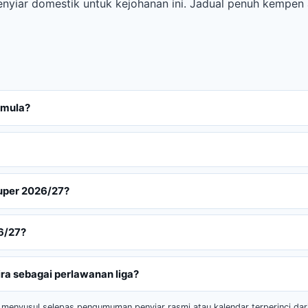
a penyiar domestik untuk kejohanan ini. Jadual penuh kempe
rmula?
Super 2026/27?
6/27?
a sebagai perlawanan liga?
 menyusul selepas pengumuman penyiar rasmi atau kalendar terperinci da