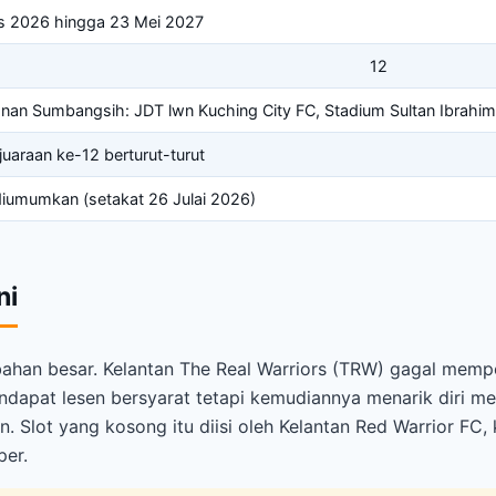
s 2026 hingga 23 Mei 2027
12
nan Sumbangsih: JDT lwn Kuching City FC, Stadium Sultan Ibrahi
juaraan ke-12 berturut-turut
iumumkan (setakat 26 Julai 2026)
ni
bahan besar. Kelantan The Real Warriors (TRW) gagal memp
dapat lesen bersyarat tetapi kemudiannya menarik diri me
. Slot yang kosong itu diisi oleh Kelantan Red Warrior FC,
per.