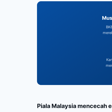
Mus
BK8
mere
Kan
mem
Piala Malaysia mencecah e