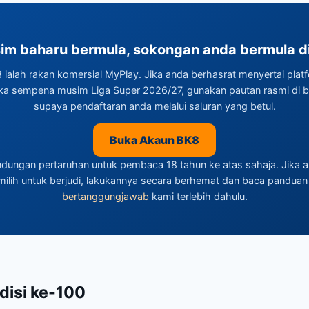
im baharu bermula, sokongan anda bermula di 
 ialah rakan komersial MyPlay. Jika anda berhasrat menyertai plat
ka sempena musim Liga Super 2026/27, gunakan pautan rasmi di 
supaya pendaftaran anda melalui saluran yang betul.
Buka Akaun BK8
dungan pertaruhan untuk pembaca 18 tahun ke atas sahaja. Jika 
ilih untuk berjudi, lakukannya secara berhemat dan baca pandua
bertanggungjawab
kami terlebih dahulu.
disi ke-100