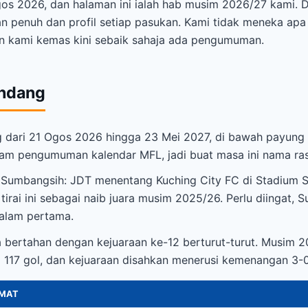
s 2026, dan halaman ini ialah hab musim 2026/27 kami. Di 
an penuh dan profil setiap pasukan. Kami tidak meneka a
dan kami kemas kini sebaik sahaja ada pengumuman.
andang
 dari 21 Ogos 2026 hingga 23 Mei 2027, di bawah payung 
am pengumuman kalendar MFL, jadi buat masa ini nama rasm
 Sumbangsih: JDT menentang Kuching City FC di Stadium S
tirai ini sebagai naib juara musim 2025/26. Perlu diingat,
malam pertama.
bertahan dengan kejuaraan ke-12 berturut-turut. Musim 20
d 117 gol, dan kejuaraan disahkan menerusi kemenangan 3
MAT