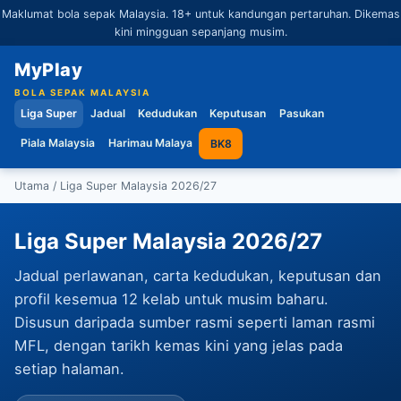
Maklumat bola sepak Malaysia. 18+ untuk kandungan pertaruhan. Dikemas
kini mingguan sepanjang musim.
MyPlay
BOLA SEPAK MALAYSIA
Liga Super
Jadual
Kedudukan
Keputusan
Pasukan
Piala Malaysia
Harimau Malaya
BK8
Utama
/ Liga Super Malaysia 2026/27
Liga Super Malaysia 2026/27
Jadual perlawanan, carta kedudukan, keputusan dan
profil kesemua 12 kelab untuk musim baharu.
Disusun daripada sumber rasmi seperti laman rasmi
MFL, dengan tarikh kemas kini yang jelas pada
setiap halaman.