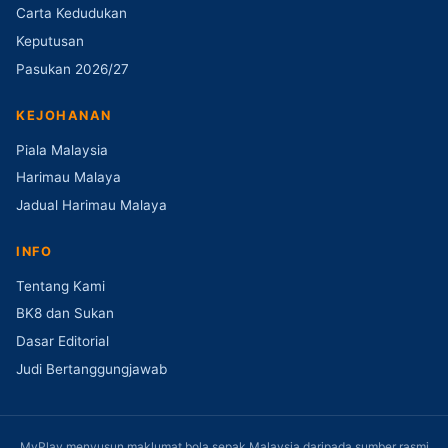
Carta Kedudukan
Keputusan
Pasukan 2026/27
KEJOHANAN
Piala Malaysia
Harimau Malaya
Jadual Harimau Malaya
INFO
Tentang Kami
BK8 dan Sukan
Dasar Editorial
Judi Bertanggungjawab
MyPlay menyusun maklumat bola sepak Malaysia daripada sumber rasmi